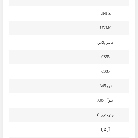
UNI-Z
UNI-K
هانتر پلاس
CS55
CS35
نوو A05
کیوآن A05
جئومتری C
آزکارا