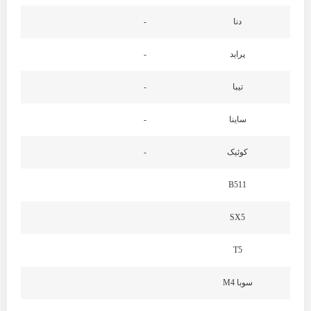
دنا
-
پراید
-
تیبا
-
ساینا
-
کوئیک
-
B511
SX5
T5
سوبا M4