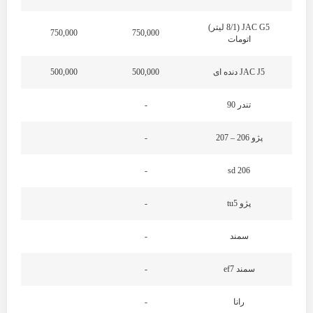
JAC G5 (8/1 لیتر)
750,000
750,000
اتومات
JAC J5 دنده ای
500,000
500,000
تندر 90
-
پژو 206 – 207
-
-
206 sd
پژو tu5
-
سمند
-
سمند ef7
-
رانا
-