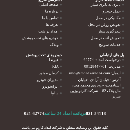
باتری به باتری سیار
صفحه اصلی
حمل خودرو
درباره ما
مکانیکی در محل
تماس با ما
تعویض روغن در محل
تعرفه ها
پنچرگیری سیار
امداد در شب
تعویض لنت در محل
خودرو های تحت پوشش
خدمات سوئیچ
وبلاگ
پل های ارتباطی
خودروهای تحت پوشش
درخواست امداد: 62774
هیوندا
مدیریت: 09128447701
KIA
ایمیل: info@emdadkarno24.com
کرمان موتور
آدرس: خیابان آزادی -خیابان
مدیران خودرو
استادمعین -روبروی مجتمع معین
ایرانخودرو
مال پلاک 182 -شرکت کارنو وزین
سایپا
سریر
021-54118
دریافت امداد 24 ساعته
021-62774
کلیه حقوق این وبسایت متعلق به شرکت امداد کارنو می باشد.