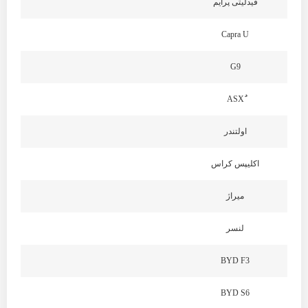
فیدلیتی پرایم
Capra U
G9
اولتندر
اکلیپس کراس
میراژ
لنسر
BYD F3
BYD S6