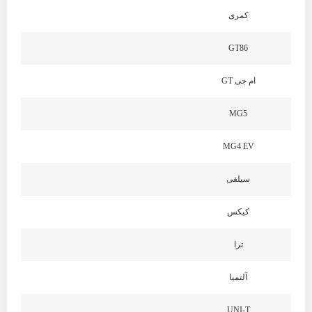
کمری
GT86
ام جی GT
MG5
MG4 EV
سیلفی
کیکس
ترا
آلتمیا
UNI-T