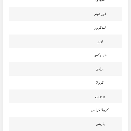
سولارا
فورچونر
لندکروز
لوین
هایلوکس
پرادو
کرولا
پریوس
کرولا کراس
یاریس