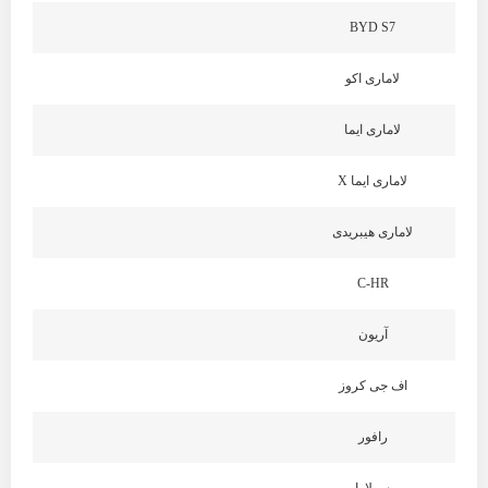
BYD S7
لاماری اکو
لاماری ایما
لاماری ایما X
لاماری هیبریدی
C-HR
آریون
اف جی کروز
رافور