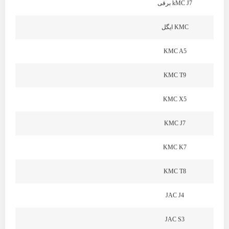
kMC J7 برقی
KMC ایگل
KMC A5
KMC T9
KMC X5
KMC J7
KMC K7
KMC T8
JAC J4
JAC S3